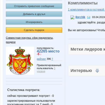
Комплименты
Отправить приватное сообщение
1 комплиментов в гостевой 
Добавить в друзья
Ilorchik
03.04.2019
Игнорировать
здравствуйте. разд
Сделать подарок
Вы не авторизованы! Чтоб
Совместная покупка: сбор предоплаты,
раздачи
популярность:
Метки лидеров
42265 место
-5 ↓
рейтинг
396
?
Привилегированный
пользователь
5
Интервью
уровня
Статистика портрета:
сейчас просматривают портрет - 0
зарегистрированные пользователи
посетившие портрет за 7 дней - 0